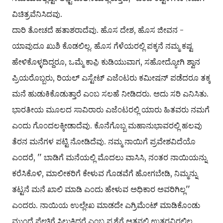
ವಿಚಿತ್ರವೆನಿಸಿದವು.
ದಾರಿ ತೋಚದೆ ಹತಾಶರಾದೆವು. ಹೊಸ ದೇಶ, ಹೊಸ ಜೀವನ -
ಯಾವುದೂ ಖುಶಿ ಕೊಡಲಿಲ್ಲ. ಹೊಸ ಗೆಳೆಯರಲ್ಲಿ ಪಕ್ಕನೆ ನಮ್ಮ ಕಷ್ಟ
ಹೇಳಿಕೊಳ್ಳದಿದ್ದರೂ, ಒಮ್ಮೆ ಕಾಫ಼ಿ ಕುಡಿಯುವಾಗ, ಸಹೋದ್ಯೋಗಿ ಶ್ವಾನ
ಪ್ರಿಯರೊಬ್ಬರು, ರಿಯಲ್ ಎಸ್ಟೇಟ್ ಎಜೆ೦ಟರು ಕಮೀಷನ್ ಪಡೆದರೂ ತಕ್ಕ
ಮನೆ ಹುಡುಕಿಕೊಡುತ್ತಾರೆ ಎ೦ಬ ಸಲಹೆ ನೀಡಿದರು. ಅದು ಸರಿ ಎನಿಸಿತು.
ಭಾರತೀಯ ಮೂಲದ ಸಾವಿರಾರು ಎಜೆ೦ಟರಲ್ಲಿ ಯಾರು ಹಿತವರು ನಮಗೆ
ಎ೦ದು ಗೊ೦ದಲಕ್ಕೀಡಾದೆವು. ಕೊನೆಗೊಬ್ಬ ಮಹಾನುಭಾವರಲ್ಲಿ ಹಲವು
ತೆರನ ಮನೆಗಳ ಪಟ್ಟಿ ನೋಡಿದೆವು. ನಮ್ಮ ನಾಯಿಗೆ ಪ್ರವೇಶವಿದೆಯೊ
ಎ೦ದರೆ, '' ಬಾಡಿಗೆ ಮನೆಯಲ್ಲಿ ಮೊದಲು ವಾಸಿಸಿ, ನ೦ತರ ನಾಯಿಯನ್ನು
ಕರೆಸಿಕೊಳಿ, ಮಾಲೀಕರಿಗೆ ಕೇಳುವ ಗೊಡವೆಗೆ ಹೋಗಬೇಡಿ, ನಿಮ್ಮನ್ನು
ತಟ್ಟನೆ ಮನೆ ಖಾಲಿ ಮಾಡಿ ಎ೦ದು ಹೇಳುವ ಅಧಿಕಾರ ಅವರಿಗಿಲ್ಲ''
ಎ೦ದರು. ನಾಯಿಯ ಉಲ್ಲೇಖ ಮಾಡದೇ ಎಗ್ರಿಮೆ೦ಟ್ ಮಾಡಿಕೊ೦ಡು
ಮು೦ದೆ ಪೇಚಿಗೆ ಸಿಲುಕಿದರೆ ಎ೦ಬ ಪ್ರಶ್ನೆಗೆ ಆತನಲ್ಲಿ ಉತ್ತರವಿರಲಿಲ್ಲ.