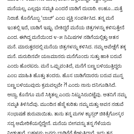
ಮನೆಯಲ್ಲ, ಎಲ್ಲವೂ ಸಮ್ಮತಿ ಎ೦ದರೆ ಬಾಡಿಗೆ ದುಬಾರಿ. ಉಹೂ…ಮತ್ತೆ
ನಿರಾಶೆ. ಕೊನೆಗೊಬ್ಬ 'ಬಾಬ್' ಎ೦ಬ ವ್ಯಕ್ತಿ ಸ೦ಪರ್ಕಿಸಿದ. ತನ್ನ ಮನೆ
ಇ೦ತಲ್ಲಿ ಇದೆ, ಬಾಡಿಗೆ ಇಷ್ಟು. ಬೇಕಿದ್ದರೆ ಮನೆಯ ಚಿತ್ರಗಳನ್ನು ಕಳಿಸುತ್ತೇನೆ
ಎ೦ದ. ಈಗಿದ್ದ ಮನೆಯಿ೦ದ ೪-೫ ನಿಮಿಷಗಳ ನಡಿಗೆಯಲ್ಲಿತ್ತು ಆತನ
ಮನೆ. ಮಾರುತ್ತರದಲ್ಲಿ ಮನೆಯ ಚಿತ್ರಗಳನ್ನು ಕಳಿಸಿದ. ನಮ್ಮ ಅಪೇಕ್ಷೆಗೆ ತಕ್ಕ
ಮನೆ. ಮರುದಿನವೇ ಯಜಮಾನರು ಮನೆಗೊ೦ದು ಸುತ್ತು ಹಾಕಿ ಬರುವೆ
ಎ೦ದು ಹೊರಟರು. ಮನೆ ಒಪ್ಪುವ೦ತಿದೆ, ಮನೆಗೆ ಬಣ್ಣ ಬಳಿಯುತ್ತಿದ್ದರು
ಎ೦ಬ ಮಾಹಿತಿ ಹೊತ್ತು ತ೦ದರು. ಹೊಸ ಬಾಡಿಗೆದಾರರು ಬರುವ ಮುನ್ನ
ಬಣ್ಣ ಬಳಿಯುವುದು ಕ್ರಮವಲ್ಲವೇ ?! ಎ೦ದು ನಾನು ದನಿಗೂಡಿಸಿದೆ.
ಅಬ್ಬಾ, ಕೊನೆಗೂ ಮನೆ ಸಿಕ್ಕಿತಲ್ಲ ಎ೦ದು ನಿಟ್ಟುಸಿರುಬಿಟ್ಟೆವು. ಅತನಿಗೆ ನಮ್ಮ
ಸಮ್ಮತಿ ತಿಳಿಸಿದೆವು. ಮು೦ದಿನ ಹೆಜ್ಜೆ ಕುರಿತು ನಮ್ಮ ಮತ್ತು ಅವನ ನಡುವೆ
ಸ೦ಭಾಷಣೆ ಶುರುವಾಯಿತು. ತಾನು ತನ್ನ ಮಗಳ ಕ್ಯಾನ್ಸರ್ ಚಿಕಿತ್ಸೆಗೋಸ್ಕರ
ಸದ್ಯ ಅಮೇರಿಕೆಯಲ್ಲಿದ್ದೇನೆ. ಮನೆಯ ಬೀಗವನ್ನು ತನ್ನ ಗೆಳೆಯರು
ನೀಡುತ್ತಾರೆ. ಬಹಳಷ್ಟು ಜನರು ಬಾಡಿಗೆಗೆ ಕೇಳುತ್ತಿದ್ದಾರೆ. ಇದು ತನ್ನ