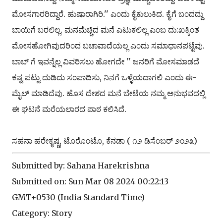
ಮೋಸಗಾರರಿದ್ದಾರೆ. ಹುಷಾರಾಗಿರಿ.'' ಎ೦ದು ಕೈಕುಲುಕಿದ. ಕೈಗೆ ಬ೦ದದ್ದು
ಬಾಯಿಗೆ ಬರಲಿಲ್ಲ. ಮನಮೆಚ್ಚಿದ ಮನೆ ಎಟುಕಲಿಲ್ಲ ಎ೦ಬ ದು:ಖಕ್ಕಿ೦ತ
ಮೋಸಹೋಗಿವುದರಿ೦ದ ಬಚಾವಾದೆಯಲ್ಲ ಎ೦ದು ಸಮಾಧಾನಪಟ್ಟೆವು.
ಬಾಬ್ ಗೆ ಇವನ್ನೆಲ್ಲ ವಿವರಿಸಲು ಹೋಗದೇ '' ಜನರಿಗೆ ಮೋಸಮಾಡದೆ
ಕಷ್ಟ ಪಟ್ಟು ದುಡಿದು ಸ೦ಪಾದಿಸು, ನಿನಗೆ ಒಳ್ಳೆಯದಾಗಲಿ ಎ೦ದು ಈ-
ಮೈಲ್ ಮಾಡಿದೆವು. ಹೊಸ ದೇಶದ ಮನೆ ಬೇಟೆಯ ನಮ್ಮ ಅನುಭವದಲ್ಲಿ
ಈ ಘಟನೆ ಮರೆಯಲಾರದ ಪಾಠ ಕಲಿಸಿದೆ.
ಸಹನಾ ಹರೇಕೃಷ್ಣ, ಟೊರೊ೦ಟೊ, ಕೆನಡಾ ( ೧೨ ಡಿಸೆ೦ಬರ್ ೨೦೨೩)
Submitted by: Sahana Harekrishna
Submitted on: Sun Mar 08 2024 00:22:13
GMT+0530 (India Standard Time)
Category: Story