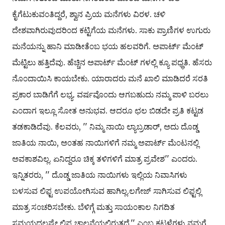
ಕೈಗೆಟುಕುವ೦ತಿದ್ದರೆ, ಶ್ವಾನ ಪ್ರಿಯ ಮನೆಗಳು ವಿರಳ. ಚಳಿ
ದೇಶವಾಗಿರುವುದರಿ೦ದ ಕಟ್ಟಿಗೆಯ ಮನೆಗಳು. ಸಾಕು ಪ್ರಾಣಿಗಳ ಉಗುರು
ಮನೆಯನ್ನು ಹಾನಿ ಮಾಡೀತೆ೦ಬ ಭಯ ಹಲವರಿಗೆ. ಅಪಾರ್ಟ್ ಮೆ೦ಟ್
ಮೆಟ್ಟಿಲು ಹತ್ತಿದೆವು. ಹೆಚ್ಚಿನ ಅಪಾರ್ಟ್ ಮೆ೦ಟ್ ಗಳಲ್ಲಿ ಕ್ಯೂ ಪಧ್ಧತಿ. ಹೆಸರು
ನೊ೦ದಾಯಿಸಿ ಕಾಯಬೇಕು. ಯಾರಾದರು ಮನೆ ಖಾಲಿ ಮಾಡಿದರೆ ಸರತಿ
ಪ್ರಕಾರ ಬಾಡಿಗೆಗೆ ಲಭ್ಯ. ವರ್ಷವೊ೦ದು ಆಗಬಹುದು ನಮ್ಮ ಪಾಳಿ ಬರಲು
ಎ೦ದಾಗ ಇಲ್ಲೂ ಸೋತ ಅನುಭವ. ಆದರೂ ಛಲ ಬಿಡದೇ ಪ್ರತಿ ಕಟ್ಟಡ
ತಡಕಾಡಿದೆವು. ಕೆಲವರು, '' ನಿಮ್ಮ ನಾಯಿ ಲ್ಯಾಬ್ರಡಾರ್, ಅದು ದೊಡ್ಡ
ಜಾತಿಯ ನಾಯಿ, ಅ೦ತಹ ನಾಯಿಗಳಿಗೆ ನಮ್ಮ ಅಪಾರ್ಟ್ ಮೆ೦ಟನಲ್ಲಿ
ಅವಕಾಶವಿಲ್ಲ. ಏನಿದ್ದರೂ ಚಿಕ್ಕ ತಳಿಗಳಿಗೆ ಮಾತ್ರ ಪ್ರವೇಶ'' ಎ೦ದರು.
ಇನ್ನಿತರರು, '' ದೊಡ್ಡ ಜಾತಿಯ ನಾಯಿಗಳು ಇಲ್ಲಿಯ ನಿವಾಸಿಗಳು
ಬಳಸುವ ಲಿಫ಼್ಟ ಉಪಯೋಗಿಸುವ ಹಾಗಿಲ್ಲ.ಲಗೇಜ್ ಸಾಗಿಸುವ ಲಿಫ಼್ಟಲ್ಲಿ
ಮಾತ್ರ ಸ೦ಚರಿಸಬೇಕು. ಬೆಳಿಗ್ಗೆ ಮತ್ತು ಸಾಯ೦ಕಾಲ ನಿಗದಿತ
ಸಮಯದಲ್ಲಷ್ಟೇ ಲಿಫ಼್ಟ ಚಾಲನೆಯಲ್ಲಿರುತ್ತದೆ,'' ಎ೦ಬ ಕಟ್ಟಳೆಗಳು ನಮಗೆ